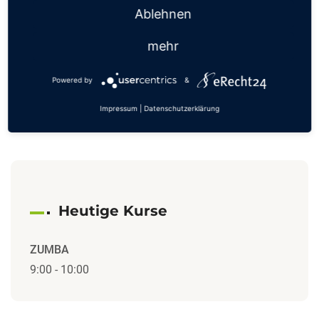
Ablehnen
mehr
JETZT MITGLIED WERDEN!
Powered by
&
Impressum
|
Datenschutzerklärung
Heutige Kurse
ZUMBA
9:00
-
10:00