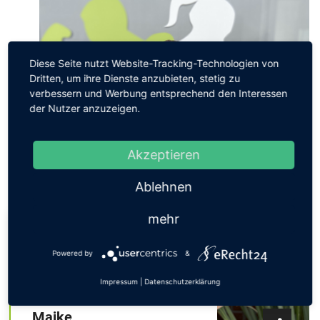
Diese Seite nutzt Website-Tracking-Technologien von
Dritten, um ihre Dienste anzubieten, stetig zu
verbessern und Werbung entsprechend den Interessen
der Nutzer anzuzeigen.
Akzeptieren
Ablehnen
mehr
BBP & Rückenfit
Jumping® Fitness / Bellicon® Health
Powered by
&
Aerobic / Step Aerobic
Impressum
|
Datenschutzerklärung
Fitnesstrainerin C-Lizenz
Maike