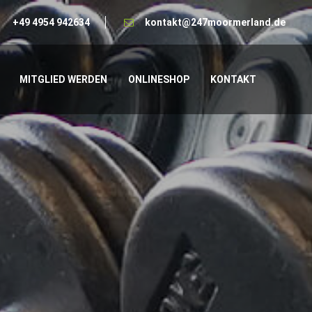
+49 4954 942634
kontakt@247moormerland.de
MITGLIED WERDEN
ONLINESHOP
KONTAKT