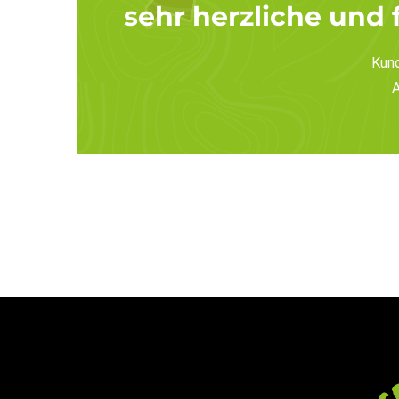
sehr herzliche und 
Kun
A