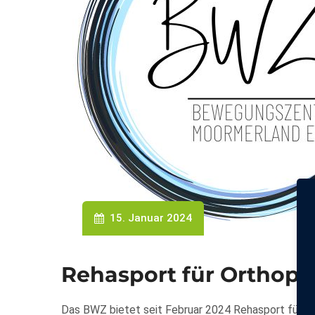
15. Januar 2024
Rehasport für Orthopä
Das BWZ bietet seit Februar 2024 Rehasport für Ort