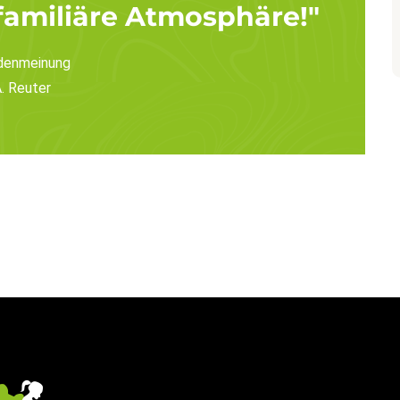
familiäre Atmosphäre!"
denmeinung
. Reuter