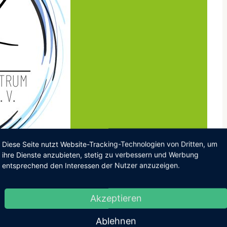
Diese Seite nutzt Website-Tracking-Technologien von Dritten, um
ihre Dienste anzubieten, stetig zu verbessern und Werbung
entsprechend den Interessen der Nutzer anzuzeigen.
die
Akzeptieren
Ablehnen
hopädie in unserem Studio an. Rehasport ist für