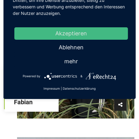
Dritten, um ihre Dienste anzubieten, stetig zu
verbessern und Werbung entsprechend den Interessen
der Nutzer anzuzeigen.
Akzeptieren
Ablehnen
mehr
Geschäftsführung
Powered by
&
Studioleitung
Impressum
|
Datenschutzerklärung
Fitnesstrainer
Fabian