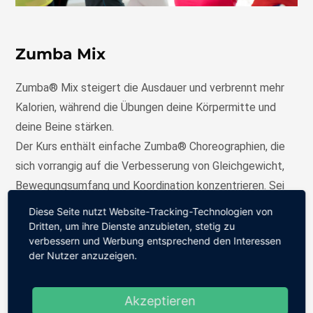
Zumba Mix
Zumba® Mix steigert die Ausdauer und verbrennt mehr
Kalorien, während die Übungen deine Körpermitte und
deine Beine stärken.
Der Kurs enthält einfache Zumba® Choreographien, die
sich vorrangig auf die Verbesserung von Gleichgewicht,
Bewegungsumfang und Koordination konzentrieren. Sei
bereit, so richtig zu schwitzen und dann mit neuer Kraft
Diese Seite nutzt Website-Tracking-Technologien von
aus dem Kurs zu kommen. Es handelt sich um eine offene
Dritten, um ihre Dienste anzubieten, stetig zu
verbessern und Werbung entsprechend den Interessen
Gruppe, jeder kann gerne dazustoßen!
der Nutzer anzuzeigen.
Einheizende Musik
Akzeptieren
Fettverbrennung erhöhen