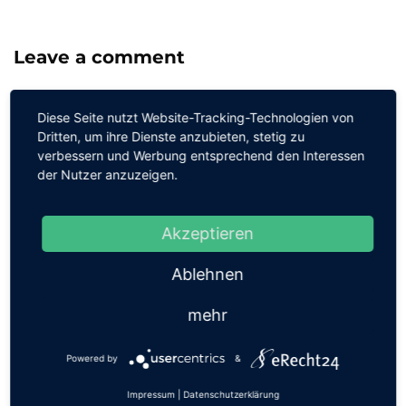
Leave a comment
Du musst
angemeldet
sein, um einen Kommentar
Diese Seite nutzt Website-Tracking-Technologien von
abzugeben.
Dritten, um ihre Dienste anzubieten, stetig zu
verbessern und Werbung entsprechend den Interessen
der Nutzer anzuzeigen.
Akzeptieren
Ablehnen
Wie können wir helfen
mehr
Wenn Du Hilfe benötigst, kontaktiere uns gerne.
Powered by
&
Wir freuen uns auf dich!
Impressum
|
Datenschutzerklärung