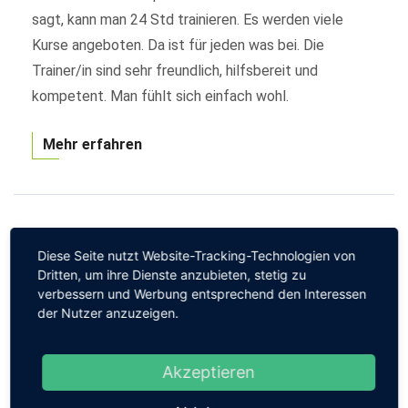
sagt, kann man 24 Std trainieren. Es werden viele
Kurse angeboten. Da ist für jeden was bei. Die
Trainer/in sind sehr freundlich, hilfsbereit und
kompetent. Man fühlt sich einfach wohl.
Mehr erfahren
Diese Seite nutzt Website-Tracking-Technologien von
Dritten, um ihre Dienste anzubieten, stetig zu
By Administrator
0 Comments
verbessern und Werbung entsprechend den Interessen
der Nutzer anzuzeigen.
I. Putzer
Die ganze Aufmachung ist super! Kurse kann ich noch
Akzeptieren
nicht viel zu sagen, aber das was ich immer auf insta