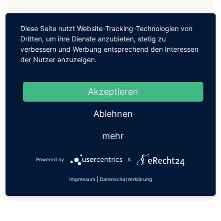
Neueste Beiträge
Diese Seite nutzt Website-Tracking-Technologien von
Dritten, um ihre Dienste anzubieten, stetig zu
verbessern und Werbung entsprechend den Interessen
Rehasport für Orthopädie
der Nutzer anzuzeigen.
Kundenmeinung
Akzeptieren
Ablehnen
mehr
Powered by
&
Neueste Kommentare
Impressum
|
Datenschutzerklärung